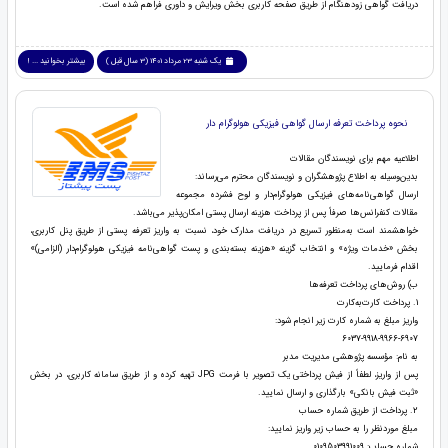
دریافت گواهی زودهنگام از طریق صفحه کاربری بخش ویرایش و داوری فراهم شده است.
یک شنبه 23 مرداد 1401 (3 سال قبل )
بیشتر بخوانید ... !
نحوه پرداخت تعرفه ارسال گواهی فیزیکی هولوگرام دار
اطلاعیه مهم برای نویسندگان مقالات
بدین‌وسیله به اطلاع پژوهشگران و نویسندگان محترم می‌رساند:
ارسال گواهی‌نامه‌های فیزیکی هولوگرام‌دار و لوح فشرده مجموعه
مقالات کنفرانس‌ها صرفاً پس از پرداخت هزینه ارسال پستی امکان‌پذیر می‌باشد.
خواهشمند است به‌منظور تسریع در دریافت مدارک خود، نسبت به واریز تعرفه پستی از طریق پنل کاربری،
بخش «خدمات ویژه» و انتخاب گزینه «هزینه بسته‌بندی و پست گواهی‌نامه فیزیکی هولوگرام‌دار (الزامی)»
اقدام فرمایید.
ب) روش‌های پرداخت تعرفه‌ها
1. پرداخت کارت‌به‌کارت
واریز مبلغ به شماره کارت زیر انجام شود:
6037-9918-9966-6907
به نام: مؤسسه پژوهشی مدیریت مدبر
پس از واریز، لطفاً از فیش پرداختی یک تصویر با فرمت JPG تهیه کرده و از طریق سامانه کاربری، در بخش
«ثبت فیش بانکی» بارگذاری و ارسال نمایید.
2. پرداخت از طریق شماره حساب
مبلغ موردنظر را به حساب زیر واریز نمایید:
شماره حساب: 0109503991009