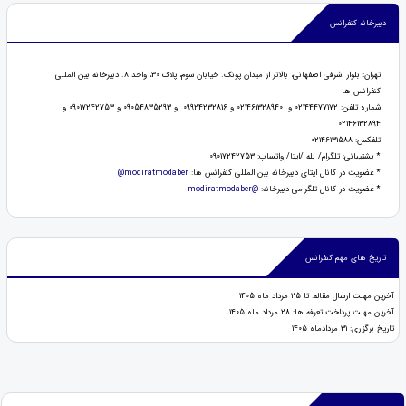
دبیرخانه کنفرانس
تهران: بلوار اشرفی اصفهانی، بالاتر از میدان پونک. خیابان سوم، پلاک 30، واحد 8. دبیرخانه بین المللی
کنفرانس ها
شماره تلفن: 02144477172 و 021461328940 و 09924232816 و 09054835293 و 09017242753 و
02146132894
تلفکس: 02146131588
* پشتیبانی: تلگرام/ بله /ایتا/ واتساپ: 09017242753
* عضویت در کانال ایتای دبیرخانه بین المللی کنفرانس ها:
modiratmodaber@
* عضويت در كانال تلگرامی دبیرخانه:
@modiratmodaber
تاریخ های مهم کنفرانس
آخرین مهلت ارسال مقاله: تا 25 مرداد ماه 1405
آخرین مهلت پرداخت تعرفه ها: 28 مرداد ماه 1405
تاریخ برگزاری: 31 مردادماه 1405