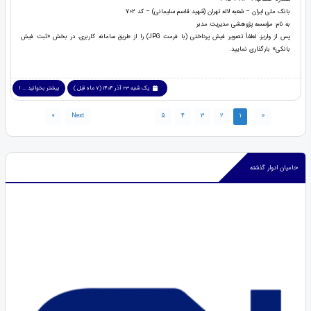
بانک ملی ایران – شعبه لاله تهران (شهید قاسم سلیمانی) – کد 702
به نام: مؤسسه پژوهشی مدیریت مدبر
پس از واریز، لطفاً تصویر فیش پرداختی (با فرمت JPG) را از طریق سامانه کاربری، در بخش «ثبت فیش
بانکی» بارگذاری نمایید.
یک شنبه 23 آذر 1404 (7 ماه قبل )
بیشتر بخوانید ... !
»
Next
5
4
3
2
1
«
حامیان ادوار گذشته