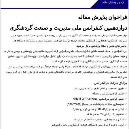
فراخوان پذیرش مقاله
فراخوان پذیرش مقاله
دوازدهمین کنفرانس ملی مدیریت و صنعت گردشگری
دوازدهمین کنفرانس ملی مدیریت و صنعت گردشگری به عنوان یکی از رویدادهای علمی معتبر کشور در حوزه‌های
مدیریت، گردشگری، هتلداری و گردشگری سلامت، توسط مؤسسه پژوهشی مدیریت مدبر با مشارکت دانشگاه‌ها،
انجمن‌های علمی و مراکز پژوهشی برگزار می‌شود.
این کنفرانس با هدف توسعه دانش، تبادل تجربیات علمی و اجرایی، ارائه آخرین دستاوردهای پژوهشی و بررسی چالش‌ها
و فرصت‌های پیش روی صنعت گردشگری کشور، بستری مناسب برای تعامل میان اساتید، پژوهشگران، مدیران، فعالان
صنعت گردشگری، هتلداران، سرمایه‌گذاران و دانشجویان فراهم آورده است.
با توجه به نقش روزافزون گردشگری در توسعه اقتصادی، اشتغال‌زایی، توسعه فرهنگی و ارتقای تعاملات بین‌المللی، این
کنفرانس از تمامی پژوهشگران و متخصصان دعوت می‌کند تا یافته‌های علمی و تجربیات کاربردی خود را در این رویداد
ملی ارائه نمایند.
مزایای شرکت در کنفرانس
✅ داوری تخصصی و اعلام نتایج در کوتاه‌ترین زمان
✅ صدور گواهی پذیرش زودهنگام
✅ صدور گواهی بین‌المللی Oxford Cert Universal
✅ نمایه‌سازی مقالات پذیرفته‌شده در نورمگز (Noormags)
✅ امکان نمایه در پایگاه SID و صدور گواهی مشترک
✅ تخصیص کد یکتای COI به هر مقاله
✅ انتشار و نمایه‌سازی تمام‌متن مقالات در سیویلیکا
✅ ایجاد فرصت ارتباط میان دانشگاه، صنعت گردشگری و بخش خصوصی