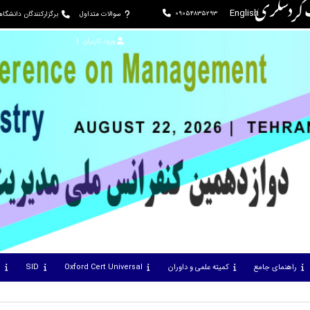
ت گردشگری
English
09054835293
سوالات متداول
برگزارکنندگان دانشگا
ورود کاربران
راهنمای جامع
کمیته علمی و داوران
Oxford Cert Universal
SID
س