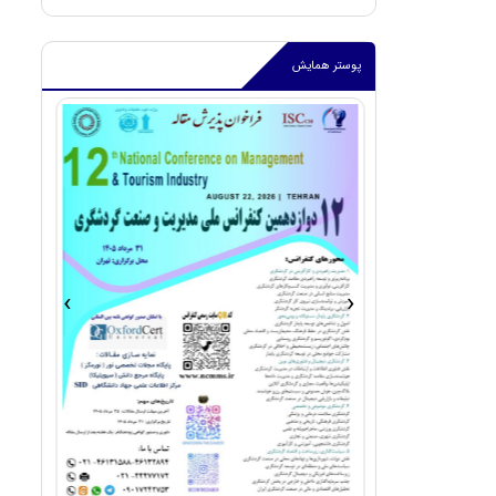
پوستر همایش
›
‹