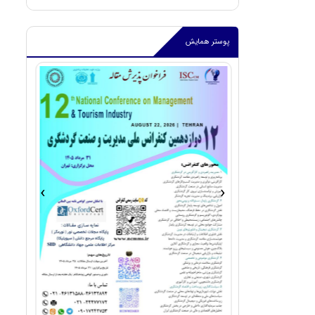
پوستر همایش
›
‹