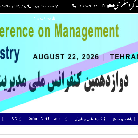
ت گردشگری
English
09054835293
سوالات متداول
برگزارکنندگان دانشگا
ورود کاربران
راهنمای جامع
کمیته علمی و داوران
Oxford Cert Universal
SID
س