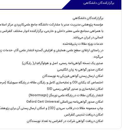
برگزارکنندگان دانشگاهی
برگزارکنندگان دانشگاهی
مؤسسه پژوهشی مدیریت مدبر با مشارکت دانشگاه جامع علمی‌کاربردی مرکز اسلامشه
با همراهی مجامع علمی معتبر داخلی و خارجی، برگزارکننده ادوار مختلف کنفرانس 
انسانی در ایران می‌باشد.
خدمات ویژه مقالات پذیرفته‌شده
در راستای ارتقای سطح علمی همایش و افزایش گستره انتشار علمی آثار، خدمات زیر 
می‌گردد:
صدور یک نسخه گواهی‌نامه رسمی، اصل و هولوگرام‌دار( رایگان)
امکان صدور گواهی به زبان انگلیسی
امکان ارسال پستی گواهی فیزیکی به نویسندگان
اختصاص کد یکتای COI و نمایه‌سازی کامل و رایگان مقاله در پایگاه سیویلیکا (مرجع دانش)
امکان نمایه‌سازی و صدور گواهی رسمی SID
انتشار رایگان مقالات در پایگاه علمی نورمگز (Noormags)
امکان صدور گواهی‌نامه بین‌المللی Oxford Cert Universal
چاپ مجموعه مقالات در قالب سی‌دی (CD) و امکان ارسال پستی آن برای پژوهشگران
امکان دریافت تندیس کنفرانس
امکان دریافت گواهی شرکت در کنفرانس به تعداد نویسندگان