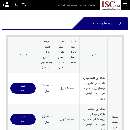
EN
دوازدهمین کنفرانس ملی مدیریت و صنعت گردشگری
لیست هزینه ها و خدمات
هزینه
هزینه
هزینه
ثبت
ثبت
انتشار
نام +
نام +
مقالات
عنوان
عملیات
انتشار
انتشار
اضافی
مقاله
مقاله
(مقاله دوم
اول
اول
و به بعد)
مقاله اول دانشجویان،
متقاضیان دکتری و
5,500,000
ثبت
فرهنگیان( به همراه
7,800,000 ریال
نام
ریال
هزینه پست گواهی
نامه)
مقاله اول اساتید،
کارکنان و سایر
لیست
5,500,000
ثبت
پژوهشگران( به همراه
9,000,000 ریال
نام
هزینه
ریال
هزینه پست گواهی
های