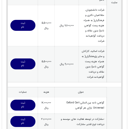
نامه)
سایت
شرکت دانشجویان،
متقاضیان دکتری و
فرهنگیان( به همراه
5,500,000
ثبت
هزینه پست گواهی
7,800,000 ریال
نام
ریال
نامه) بدون مقاله و
دریافت گواهینامه
شرکت
شرکت اساتید، کارکنان
و سایر پژوهشگران( به
همراه هزینه پست
5,500,000
ثبت
9,000,000 ریال
نام
گواهی نامه) بدون
ریال
مقاله و دریافت
گواهینامه شرکت
عنوان
هزینه
عملیات
گواهی نامه بین المللی Oxford Cert
12,000,000
ثبت
نام
Universal بازای هر گواهی
ریال
-مشارکت در توسعه فعالیت های موسسه و
20,000,000
ثبت
نام
دریافت لوح تقدیر مشارکت
ریال