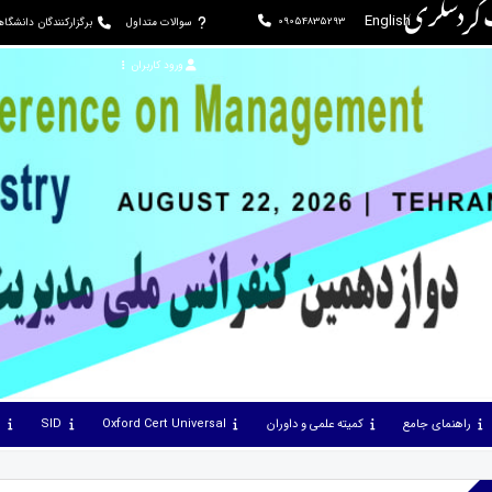
ت گردشگری
English
09054835293
سوالات متداول
برگزارکنندگان دانشگا
ورود کاربران
راهنمای جامع
کمیته علمی و داوران
Oxford Cert Universal
SID
س