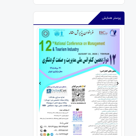
پوستر همایش
›
‹