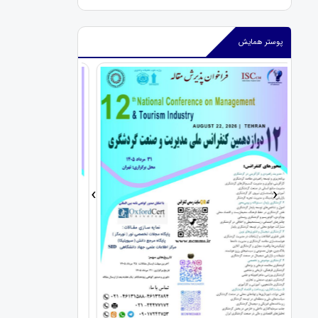
پوستر همایش
›
‹