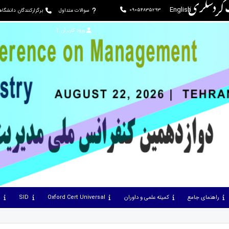
ت گردشگری
English
09054835293
سوالات متداول
برگزارکنندگان دانشگا
ورود کاربران
راهنمای جامع
کمیته علمی و داوران
Oxford Cert Universal
SID
س